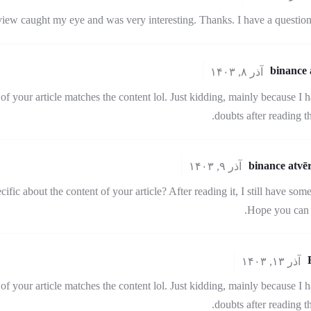
view caught my eye and was very interesting. Thanks. I have a question
binance 
آذر ۸, ۱۴۰۳
le of your article matches the content lol. Just kidding, mainly because I
doubts after reading the
binance atvē
آذر ۹, ۱۴۰۳
fic about the content of your article? After reading it, I still have som
Hope you can 
آذر ۱۳, ۱۴۰۳
le of your article matches the content lol. Just kidding, mainly because I
doubts after reading the