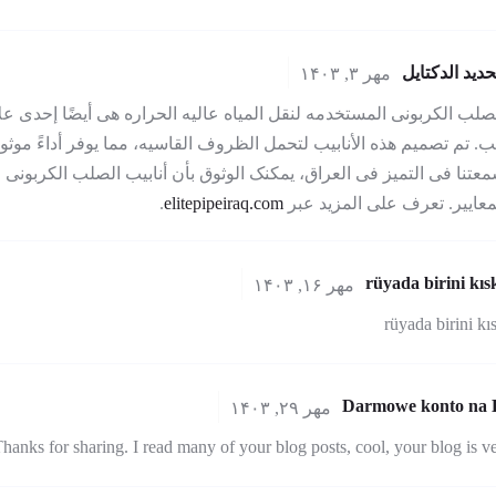
حديد الدكتايل
مهر ۳, ۱۴۰۳
لصلب الکربونی المستخدمه لنقل المیاه عالیه الحراره هی أیضًا إحدى 
یب. تم تصمیم هذه الأنابیب لتحمل الظروف القاسیه، مما یوفر أداءً موثوقً
تنا فی التمیز فی العراق، یمکنک الوثوق بأن أنابیب الصلب الکربونی ل
معاییر. تعرف على المزید عبر
elitepipeiraq.com
.
rüyada birini kı
مهر ۱۶, ۱۴۰۳
rüyada birini k
Darmowe konto na 
مهر ۲۹, ۱۴۰۳
hanks for sharing. I read many of your blog posts, cool, your blog is v