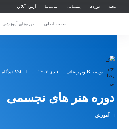
مجله
دوره‌ها
پشتیبانی
اساتید ما
آزمون آنلاین
صفحه اصلی
دوره‌های آموزشی
توسط
کلثوم رضائی
۱ دی ۱۴۰۲
524 دیدگاه
دوره هنر های تجسمی
آموزش