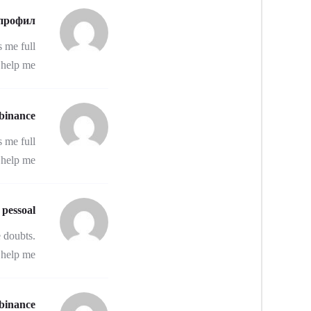
 профил
s me full
help me?
binance
s me full
help me?
 pessoal
e doubts.
help me.
binance