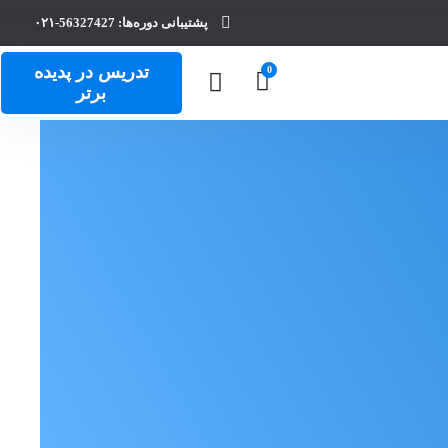
پشتیبانی دوره‌ها: 56327427-۰۲۱
تدریس در پدیده
برتر