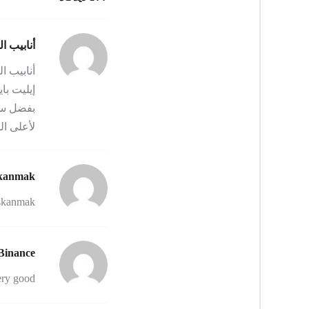
أنابيب ال
أنابیب ا
إیلیت با
بفضل سمع
لأعلى ال
skanmak
ıskanmak
Binance
ery good.