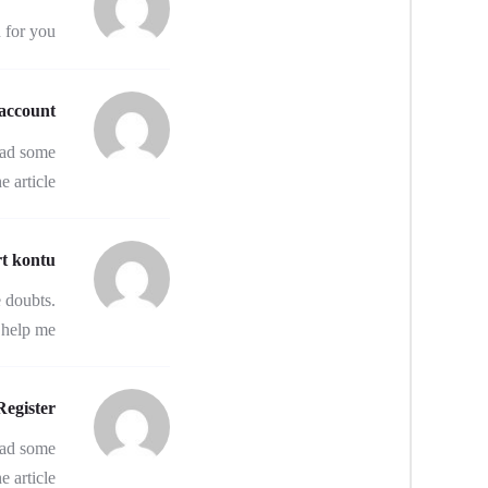
 for you.
account
 had some
 article.
rt kontu
e doubts.
help me.
Register
 had some
 article.